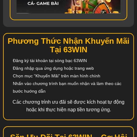
Phương Thức Nhận Khuyến Mãi
Tại 63WIN
Đăng ký tài khoản tại sòng bạc 63WIN
Đăng nhập qua ứng dụng hoặc trang web
Chọn mục “Khuyến Mãi” trên màn hình chính
Nhấn vào chương trình bạn muốn nhận và làm theo các
bước hướng dẫn
Các chương trình ưu đãi sẽ được kích hoạt tự động
hoặc khi thực hiện nạp tiền tương ứng.