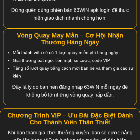
Đừng quên dùng phiên bản 63WIN apk login để thực
hiện giao dịch nhanh chóng hơn.
Vòng Quay May Mắn – Cơ Hội Nhận
Thưởng Hàng Ngày
Mỗi thành viên sẽ có 1 lượt quay miễn phí hàng ngày
Giải thưởng bất ngờ: tiền mặt, xu cược, code VIP
Tăng số lượt quay bằng cách mời bạn bè và tham gia các sự
kiện
Đây là lý do bạn nên đăng nhập 63WIN mỗi ngày để
không bỏ lỡ những vòng quay hấp dẫn.
Chương Trình VIP – Ưu Đãi Đặc Biệt Dành
Cho Thành Viên Thân Thiết
Khi bạn tham gia chơi thường xuyên, bạn sẽ được nâng