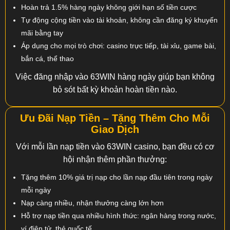
Hoàn trả 1.5% hàng ngày không giới hạn số tiền cược
Tự động cộng tiền vào tài khoản, không cần đăng ký khuyến
mãi bằng tay
Áp dụng cho mọi trò chơi: casino trực tiếp, tài xỉu, game bài,
bắn cá, thể thao
Việc đăng nhập vào 63WIN hàng ngày giúp bạn không
bỏ sót bất kỳ khoản hoàn tiền nào.
Ưu Đãi Nạp Tiền – Tặng Thêm Cho Mỗi
Giao Dịch
Với mỗi lần nạp tiền vào 63WIN casino, bạn đều có cơ
hội nhận thêm phần thưởng:
Tặng thêm 10% giá trị nạp cho lần nạp đầu tiên trong ngày
mỗi ngày
Nạp càng nhiều, nhận thưởng càng lớn hơn
Hỗ trợ nạp tiền qua nhiều hình thức: ngân hàng trong nước,
ví điện tử, thẻ quốc tế