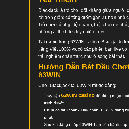
Blackjack là trò chơi đối kháng giữa người c
rất đơn giản: có tổng điểm gần 21 hơn nhà 
Trò chơi có nhịp độ nhanh, luật chơi dễ nhớ
những ai thích tư duy chiến lược.
Tại game trong 63WIN casino, Blackjack được
tiếng Việt 100% và có các phiên bản live vớ
trải nghiệm chân thực như ở sòng bài thật.
Hướng Dẫn Bắt Đầu Chơi 
63WIN
Chơi Blackjack tại 63WIN rất dễ dàng:
63WIN casino
Truy cập
để đăng nhập hoặc
trình duyệt.
Chưa có tài khoản? Hãy nhấn “63WIN đăng ký” 
phút.
Sau khi đăng nhập 63WIN, bạn tiến hành nạp 