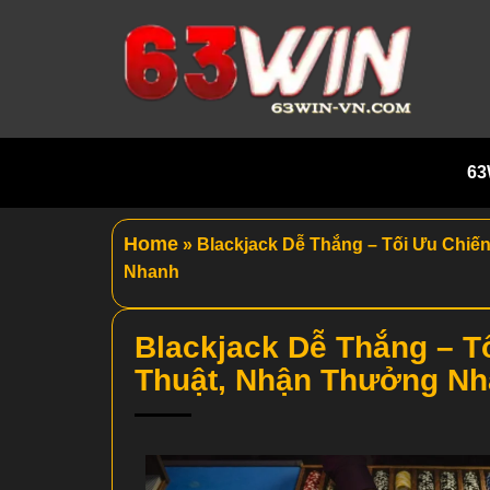
63
Home
»
Blackjack Dễ Thắng – Tối Ưu Chiế
Nhanh
Blackjack Dễ Thắng – T
Thuật, Nhận Thưởng N