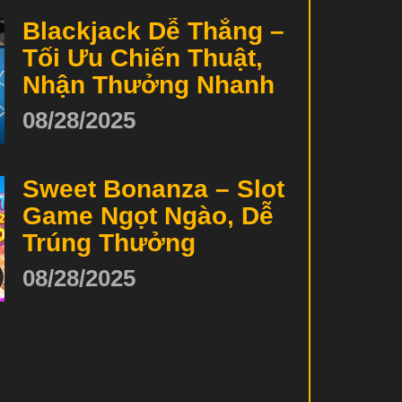
Blackjack Dễ Thắng –
Tối Ưu Chiến Thuật,
Nhận Thưởng Nhanh
08/28/2025
Sweet Bonanza – Slot
Game Ngọt Ngào, Dễ
Trúng Thưởng
08/28/2025