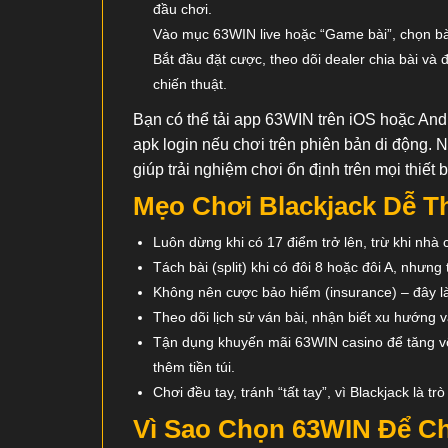
đầu chơi.
Vào mục 63WIN live hoặc “Game bài”, chọn bà
Bắt đầu đặt cược, theo dõi dealer chia bài và 
chiến thuật.
Bạn có thể tải app 63WIN trên iOS hoặc An
apk login nếu chơi trên phiên bản di động.
giúp trải nghiệm chơi ổn định trên mọi thiết b
Mẹo Chơi Blackjack Dễ T
Luôn dừng khi có 17 điểm trở lên, trừ khi nhà c
Tách bài (split) khi có đôi 8 hoặc đôi A, nhưng 
Không nên cược bảo hiểm (insurance) – đây là
Theo dõi lịch sử ván bài, nhận biết xu hướng v
Tận dụng khuyến mãi 63WIN casino để tăng 
thêm tiền túi.
Chơi đều tay, tránh “tất tay”, vì Blackjack là trò
Vì Sao Chọn 63WIN Để Ch